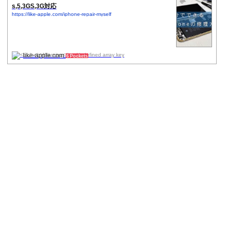
s,5,3GS,3G対応
https://like-apple.com/iphone-repair-myself
like-apple.com
6 Pockets