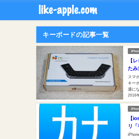
キーボードの記事一覧
iPho
【レ
たみ
スマ
キー
適にな
2016
があり
iPho
【i
リ「
iP