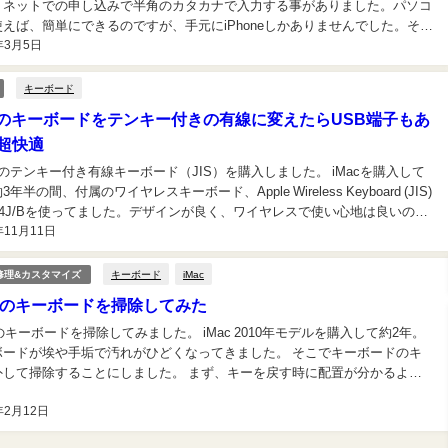
、ネットでの申し込みで半角のカタカナで入力する事がありました。パソコ
使えば、簡単にできるのですが、手元にiPhoneしかありませんでした。その
年3月5日
Phoneで半角カタカナを入力する方法をGoogleで検索したら、iPhone/iP...
キーボード
cのキーボードをテンキー付きの有線に変えたらUSB端子もあ
超快適
leのテンキー付き有線キーボード（JIS）を購入しました。 iMacを購入して
年半の間、付属のワイヤレスキーボード、Apple Wireless Keyboard (JIS)
84J/Bを使ってました。デザインが良く、ワイヤレスで使い心地は良いので
年11月11日
、長年使用の為くたびれてきたのと、テンキー付きが...
キーボード
iMac
c修理&カスタマイズ
acのキーボードを掃除してみた
cのキーボードを掃除してみました。 iMac 2010年モデルを購入して約2年。
ボードが埃や手垢で汚れがひどくなってきました。 そこでキーボードのキ
外して掃除することにしました。 まず、キーを戻す時に配置が分かるよう
ーボードの写真を撮ります。 キーの外し方にはコツがいります。 力加減が
年2月12日
ないので...