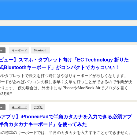
キーボード
Bluetooth
ne
ビュー】スマホ・タブレット向け「EC Technology 折りた
式Bluetoothキーボード」がコンパクトでカッコいい！
ホやタブレットで長文を打つ時にはやはりキーボードが欲しくなります。
ボードがあればパソコンの様に素早く文章を打つことができるので作業が快
ります。 僕の場合は、外出中にもiPhoneやMacBook Airでブログを書く時
年3月9日
ますが、いつもMacBook Airを持ち歩くのは大変です。そこでiPhoneで...
キーボード
アプリ
ne
osアプリ】iPhone/iPadで半角カタカナを入力できる必須アプ
半角カタカナキーボード」を使ってみた
honeの標準のキーボードでは、半角のカタカナを入力することができません。