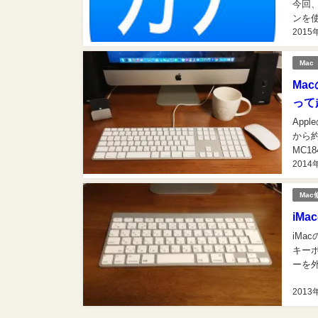
今回
ンを
2015
ためi
Mac
Ma
って
App
から約3
MC1
2014
すが
Ma
iM
iMa
キー
ーを
にキ
2013
分から