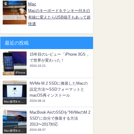
Mac
Macのキーボードをテンキー付きの
有線に変えたらUSB端子もあって超
快適
最近の投稿
15年目のレビュー「iPhone 3GS 」
で世界が変わった！
2024.10.21
iPhone
NVMe M.2 SSDに換装したMacの
設定方法〜SSDフォーマットと
macOS再インストール
2024.08.11
Mac修理&カス
タマイズ
MacBook AirのSSDを"NVMeのM.2
SSD"に自分で換装する方法
2013〜2017対応
2024.08.07
Mac修理&カス