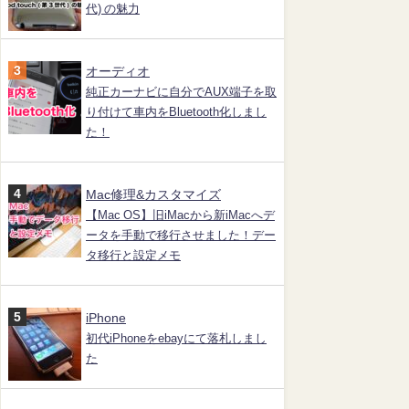
代) の魅力
オーディオ
純正カーナビに自分でAUX端子を取
り付けて車内をBluetooth化しまし
た！
Mac修理&カスタマイズ
【Mac OS】旧iMacから新iMacへデ
ータを手動で移行させました！デー
タ移行と設定メモ
iPhone
初代iPhoneをebayにて落札しまし
た