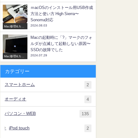
タマイズ
ｍacOSのインストール用USB作成
方法と使い方 High Sierra〜
Sonoma対応
2024.08.03
Mac修理&カス
タマイズ
Macの起動時に「?」マークのフォ
ルダが点滅して起動しない原因〜
SSDの故障でした
2024.07.29
Mac修理&カス
タマイズ
カテゴリー
スマートホーム
2
オーディオ
4
パソコン・WEB
135
iPod touch
2