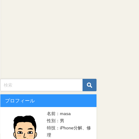
プロフィール
名前：masa
性別：男
特技：iPhone分解、修
理