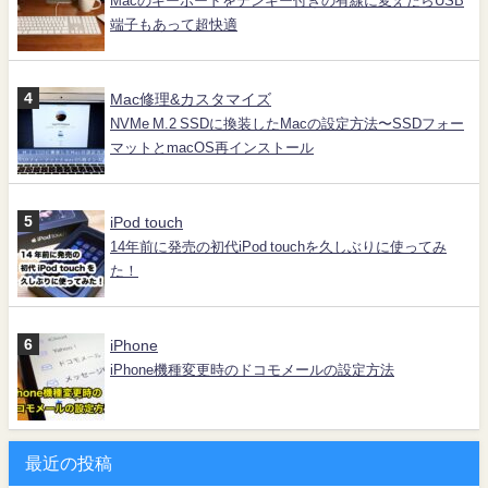
Macのキーボードをテンキー付きの有線に変えたらUSB
端子もあって超快適
Mac修理&カスタマイズ
NVMe M.2 SSDに換装したMacの設定方法〜SSDフォー
マットとmacOS再インストール
iPod touch
14年前に発売の初代iPod touchを久しぶりに使ってみ
た！
iPhone
iPhone機種変更時のドコモメールの設定方法
最近の投稿