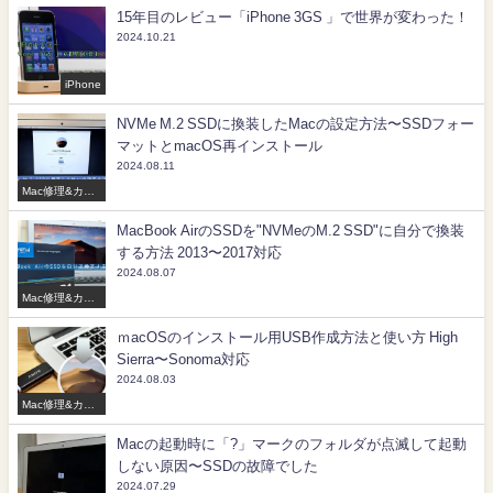
15年目のレビュー「iPhone 3GS 」で世界が変わった！
2024.10.21
iPhone
NVMe M.2 SSDに換装したMacの設定方法〜SSDフォー
マットとmacOS再インストール
2024.08.11
Mac修理&カス
タマイズ
MacBook AirのSSDを"NVMeのM.2 SSD"に自分で換装
する方法 2013〜2017対応
2024.08.07
Mac修理&カス
タマイズ
ｍacOSのインストール用USB作成方法と使い方 High
Sierra〜Sonoma対応
2024.08.03
Mac修理&カス
タマイズ
Macの起動時に「?」マークのフォルダが点滅して起動
しない原因〜SSDの故障でした
2024.07.29