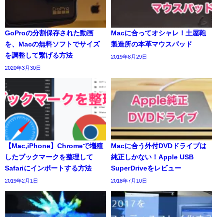
GoProの分割保存された動画
Macに合ってオシャレ！土屋鞄
を、Macの無料ソフトでサイズ
製造所の本革マウスパッド
を調整して繋げる方法
2019年8月29日
2020年3月30日
【Mac,iPhone】Chromeで増殖
Macに合う外付DVDドライブは
したブックマークを整理して
純正しかない！Apple USB
Safariにインポートする方法
SuperDriveをレビュー
2019年2月1日
2018年7月10日