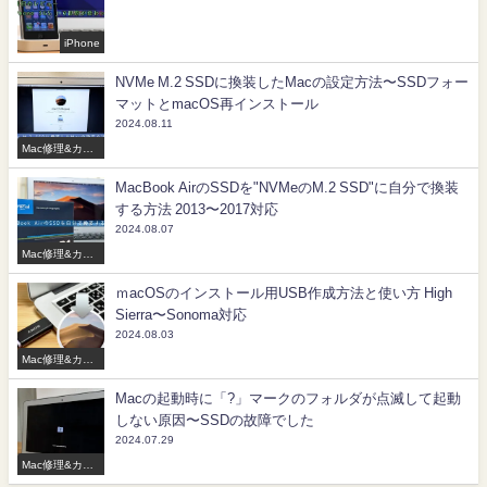
iPhone
NVMe M.2 SSDに換装したMacの設定方法〜SSDフォー
マットとmacOS再インストール
2024.08.11
Mac修理&カス
タマイズ
MacBook AirのSSDを"NVMeのM.2 SSD"に自分で換装
する方法 2013〜2017対応
2024.08.07
Mac修理&カス
タマイズ
ｍacOSのインストール用USB作成方法と使い方 High
Sierra〜Sonoma対応
2024.08.03
Mac修理&カス
タマイズ
Macの起動時に「?」マークのフォルダが点滅して起動
しない原因〜SSDの故障でした
2024.07.29
Mac修理&カス
タマイズ