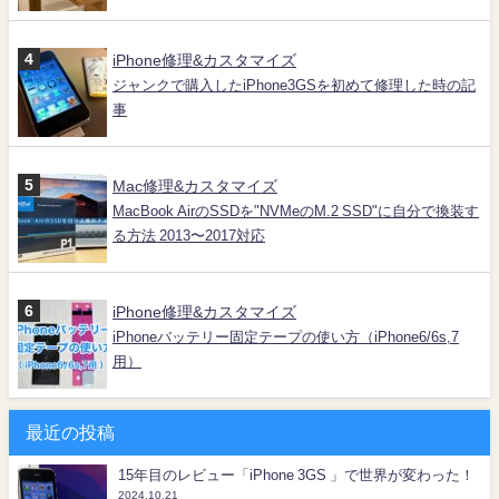
iPhone修理&カスタマイズ
ジャンクで購入したiPhone3GSを初めて修理した時の記
事
Mac修理&カスタマイズ
MacBook AirのSSDを"NVMeのM.2 SSD"に自分で換装す
る方法 2013〜2017対応
iPhone修理&カスタマイズ
iPhoneバッテリー固定テープの使い方（iPhone6/6s,7
用）
最近の投稿
15年目のレビュー「iPhone 3GS 」で世界が変わった！
2024.10.21