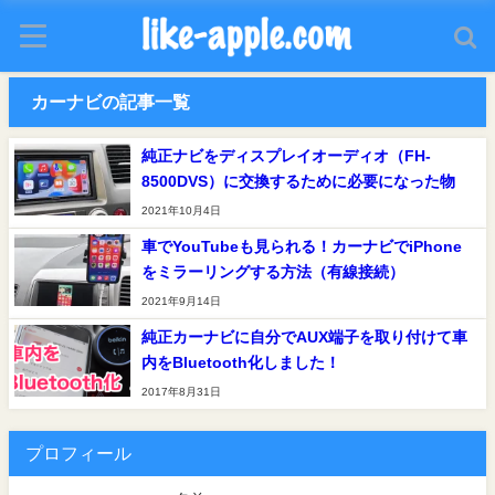
カーナビの記事一覧
純正ナビをディスプレイオーディオ（FH-
8500DVS）に交換するために必要になった物
2021年10月4日
車でYouTubeも見られる！カーナビでiPhone
をミラーリングする方法（有線接続）
2021年9月14日
純正カーナビに自分でAUX端子を取り付けて車
内をBluetooth化しました！
2017年8月31日
プロフィール