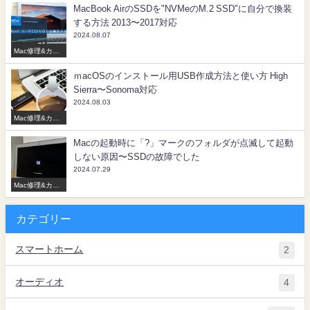
MacBook AirのSSDを"NVMeのM.2 SSD"に自分で換装
する方法 2013〜2017対応
2024.08.07
Mac修理&カス
タマイズ
ｍacOSのインストール用USB作成方法と使い方 High
Sierra〜Sonoma対応
2024.08.03
Mac修理&カス
タマイズ
Macの起動時に「?」マークのフォルダが点滅して起動
しない原因〜SSDの故障でした
2024.07.29
Mac修理&カス
タマイズ
カテゴリー
スマートホーム
2
オーディオ
4