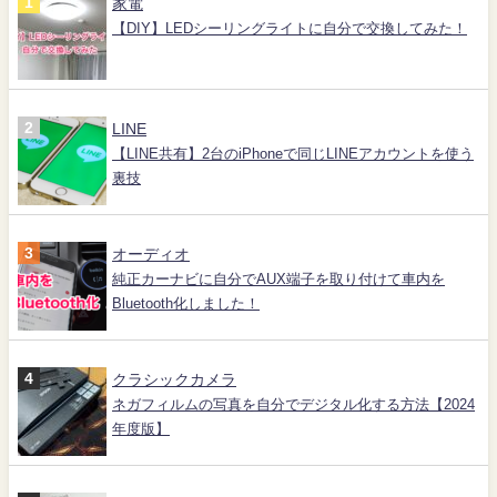
家電
【DIY】LEDシーリングライトに自分で交換してみた！
LINE
【LINE共有】2台のiPhoneで同じLINEアカウントを使う
裏技
オーディオ
純正カーナビに自分でAUX端子を取り付けて車内を
Bluetooth化しました！
クラシックカメラ
ネガフィルムの写真を自分でデジタル化する方法【2024
年度版】