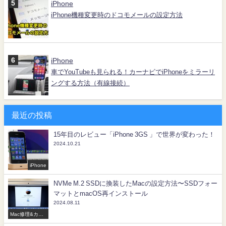
iPhone
iPhone機種変更時のドコモメールの設定方法
iPhone
車でYouTubeも見られる！カーナビでiPhoneをミラーリ
ングする方法（有線接続）
最近の投稿
15年目のレビュー「iPhone 3GS 」で世界が変わった！
2024.10.21
iPhone
NVMe M.2 SSDに換装したMacの設定方法〜SSDフォー
マットとmacOS再インストール
2024.08.11
Mac修理&カス
タマイズ