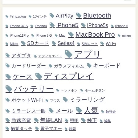
Bluetooth
AirPlay
#shizublog
13インチ
iPhone5
iPhone5s
iPhone 3GS
iPhone4
iPhone 6
MacBook Pro
iPhone11Pro
iPhone３G
Mac
mineo
SDカード
Series4
Wi-Fi
Nike+
SIMロック
アプリ
アダプタ
アフィリエイト
キーボード
カードリーダー
ガラスフィルム
ディスプレイ
ケース
バッテリー
ヘッドホン
ホームボタン
ミラーリング
ポケットWi-Fi
マウス
人気
メール
ミラーレス一眼
勉強会
無線LAN
急速充電
純正
照明
編集
触覚タッチ
電子マネー
静岡