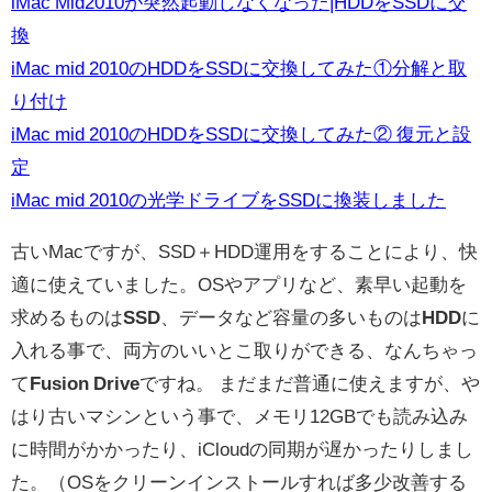
iMac Mid2010が突然起動しなくなった|HDDをSSDに交
換
iMac mid 2010のHDDをSSDに交換してみた①分解と取
り付け
iMac mid 2010のHDDをSSDに交換してみた② 復元と設
定
iMac mid 2010の光学ドライブをSSDに換装しました
古いMacですが、SSD＋HDD運用をすることにより、快
適に使えていました。OSやアプリなど、素早い起動を
求めるものは
SSD
、データなど容量の多いものは
HDD
に
入れる事で、両方のいいとこ取りができる、なんちゃっ
て
Fusion Drive
ですね。 まだまだ普通に使えますが、や
はり古いマシンという事で、メモリ12GBでも読み込み
に時間がかかったり、iCloudの同期が遅かったりしまし
た。（OSをクリーンインストールすれば多少改善する