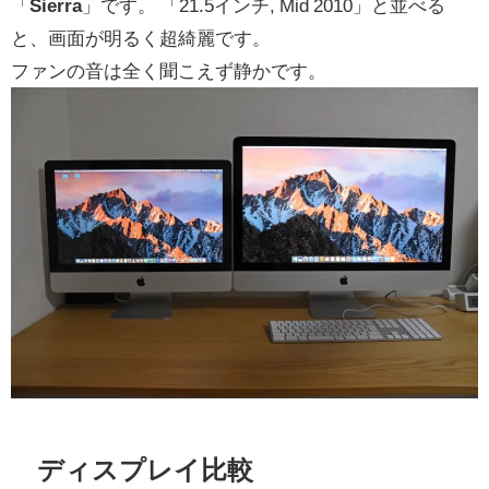
「
Sierra
」です。 「21.5インチ, Mid 2010」と並べる
と、画面が明るく超綺麗です。
ファンの音は全く聞こえず静かです。
ディスプレイ比較