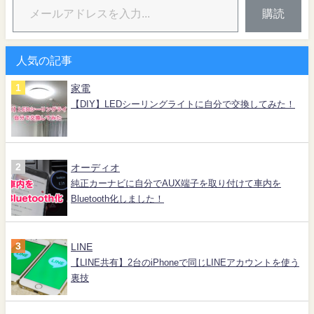
購読
人気の記事
家電
【DIY】LEDシーリングライトに自分で交換してみた！
オーディオ
純正カーナビに自分でAUX端子を取り付けて車内を
Bluetooth化しました！
LINE
【LINE共有】2台のiPhoneで同じLINEアカウントを使う
裏技