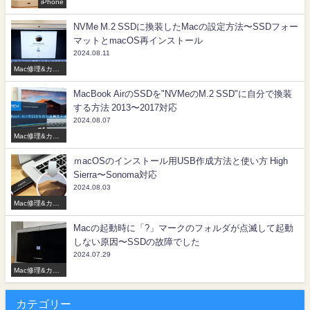
iPhone
NVMe M.2 SSDに換装したMacの設定方法〜SSDフォー
マットとmacOS再インストール
2024.08.11
Mac修理&カス
タマイズ
MacBook AirのSSDを"NVMeのM.2 SSD"に自分で換装
する方法 2013〜2017対応
2024.08.07
Mac修理&カス
タマイズ
ｍacOSのインストール用USB作成方法と使い方 High
Sierra〜Sonoma対応
2024.08.03
Mac修理&カス
タマイズ
Macの起動時に「?」マークのフォルダが点滅して起動
しない原因〜SSDの故障でした
2024.07.29
Mac修理&カス
タマイズ
カテゴリー