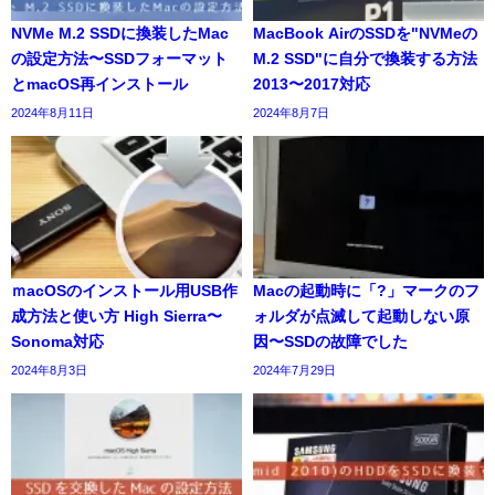
NVMe M.2 SSDに換装したMac
MacBook AirのSSDを"NVMeの
の設定方法〜SSDフォーマット
M.2 SSD"に自分で換装する方法
とmacOS再インストール
2013〜2017対応
2024年8月11日
2024年8月7日
ｍacOSのインストール用USB作
Macの起動時に「?」マークのフ
成方法と使い方 High Sierra〜
ォルダが点滅して起動しない原
Sonoma対応
因〜SSDの故障でした
2024年8月3日
2024年7月29日