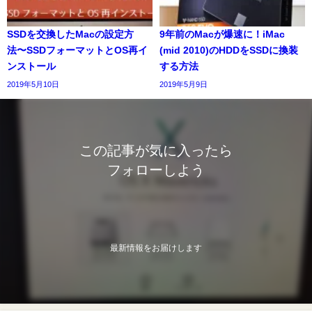
SSDを交換したMacの設定方
9年前のMacが爆速に！iMac
法〜SSDフォーマットとOS再イ
(mid 2010)のHDDをSSDに換装
ンストール
する方法
2019年5月10日
2019年5月9日
この記事が気に入ったら
フォローしよう
最新情報をお届けします