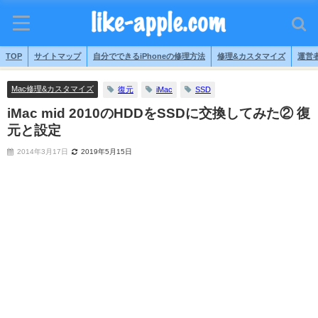
TOP
サイトマップ
自分でできるiPhoneの修理方法
修理&カスタマイズ
運営
Mac修理&カスタマイズ
復元
iMac
SSD
iMac mid 2010のHDDをSSDに交換してみた② 復
元と設定
2014年3月17日
2019年5月15日