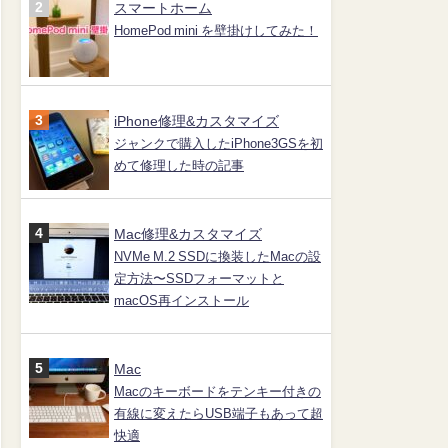
スマートホーム
HomePod mini を壁掛けしてみた！
iPhone修理&カスタマイズ
ジャンクで購入したiPhone3GSを初
めて修理した時の記事
Mac修理&カスタマイズ
NVMe M.2 SSDに換装したMacの設
定方法〜SSDフォーマットと
macOS再インストール
Mac
Macのキーボードをテンキー付きの
有線に変えたらUSB端子もあって超
快適