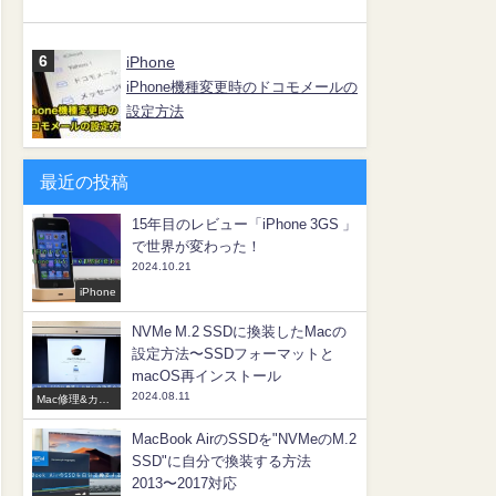
iPhone
iPhone機種変更時のドコモメールの
設定方法
最近の投稿
15年目のレビュー「iPhone 3GS 」
で世界が変わった！
2024.10.21
iPhone
NVMe M.2 SSDに換装したMacの
設定方法〜SSDフォーマットと
macOS再インストール
2024.08.11
Mac修理&カス
タマイズ
MacBook AirのSSDを"NVMeのM.2
SSD"に自分で換装する方法
2013〜2017対応