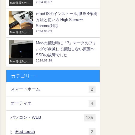
2024.08.07
Mac修理&カス
タマイズ
ｍacOSのインストール用USB作成
方法と使い方 High Sierra〜
Sonoma対応
2024.08.03
Mac修理&カス
タマイズ
Macの起動時に「?」マークのフォ
ルダが点滅して起動しない原因〜
SSDの故障でした
2024.07.29
Mac修理&カス
タマイズ
カテゴリー
スマートホーム
2
オーディオ
4
パソコン・WEB
135
iPod touch
2