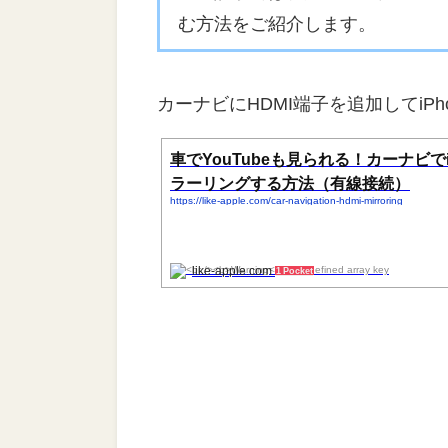
む方法をご紹介します。
カーナビにHDMI端子を追加してiP
車でYouTubeも見られる！カーナビでi
ラーリングする方法（有線接続）
https://like-apple.com/car-navigation-hdmi-mirroring
like-apple.com
1 Pocket