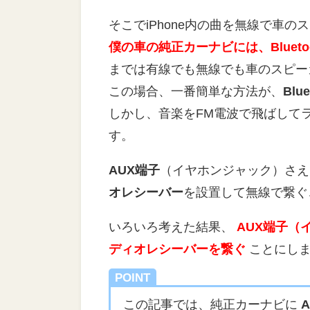
そこでiPhone内の曲を無線で車
僕の車の純正カーナビには、Bluet
までは有線でも無線でも車のスピー
この場合、一番簡単な方法が、
Bl
しかし、音楽をFM電波で飛ばして
す。
AUX端子
（イヤホンジャック）さえ
オレシーバー
を設置して無線で繋ぐ
いろいろ考えた結果、
AUX端子（
ディオレシーバーを繋ぐ
ことにし
POINT
この記事では、純正カーナビに