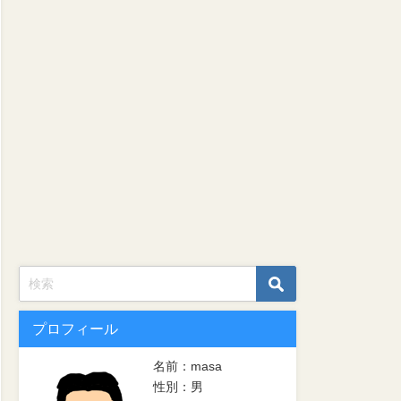
プロフィール
名前：masa
性別：男