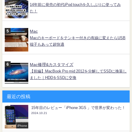
14年前に発売の初代iPod touchを久しぶりに使ってみ
た！
Mac
Macのキーボードをテンキー付きの有線に変えたらUSB
端子もあって超快適
Mac修理&カスタマイズ
【前編】MacBook Pro mid 2012を分解してSSDに換装し
ました｜HDDをSSDに交換
最近の投稿
15年目のレビュー「iPhone 3GS 」で世界が変わった！
2024.10.21
iPhone