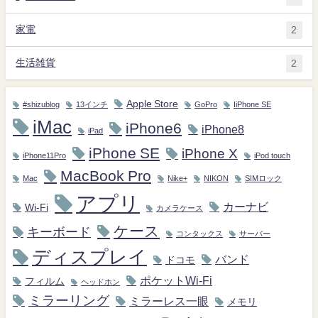
家電
2
生活雑貨
2
Apple Store
#shizublog
13インチ
GoPro
IiPhone SE
iMac
iPhone6
iPhone8
iPad
iPhone SE
iPhone X
iPhone11Pro
iPod touch
MacBook Pro
Mac
Nike+
NIKON
SIMロック
アプリ
カーナビ
Wi-Fi
カメラケース
ケース
キーボード
コンタックス
サーバー
ディスプレイ
バンド
ドコモ
ポケットWi-Fi
フィルム
ヘッドホン
ミラーリング
ミラーレス一眼
メモリ