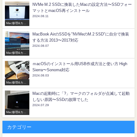
NVMe M.2 SSDに換装したMacの設定方法〜SSDフォー
マットとmacOS再インストール
2024.08.11
Mac修理&カス
タマイズ
MacBook AirのSSDを"NVMeのM.2 SSD"に自分で換装
する方法 2013〜2017対応
2024.08.07
Mac修理&カス
タマイズ
ｍacOSのインストール用USB作成方法と使い方 High
Sierra〜Sonoma対応
2024.08.03
Mac修理&カス
タマイズ
Macの起動時に「?」マークのフォルダが点滅して起動
しない原因〜SSDの故障でした
2024.07.29
Mac修理&カス
タマイズ
カテゴリー