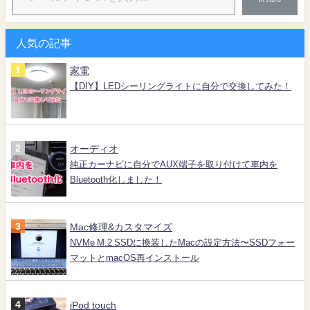
人気の記事
家電
【DIY】LEDシーリングライトに自分で交換してみた！
オーディオ
純正カーナビに自分でAUX端子を取り付けて車内を
Bluetooth化しました！
Mac修理&カスタマイズ
NVMe M.2 SSDに換装したMacの設定方法〜SSDフォー
マットとmacOS再インストール
iPod touch