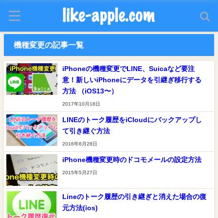
機種変更の記事一覧
iPhoneの機種変更でLINE、Suicaなど要注
意！新しいiPhoneにデータを引継ぎ移行する
方法 （iOS13〜）
2017年10月18日
LINEのトーク履歴をiCloudにバックアップし
て引き継ぐ方法
2016年6月28日
iPhone機種変更時のドコモメールの設定方法
2015年5月27日
Lineのトーク履歴の引き継ぎと消えた場合の復
元方法(ios)