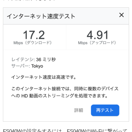
FS040Wの設定をするには、FS040WのWi-Fiに繋がって