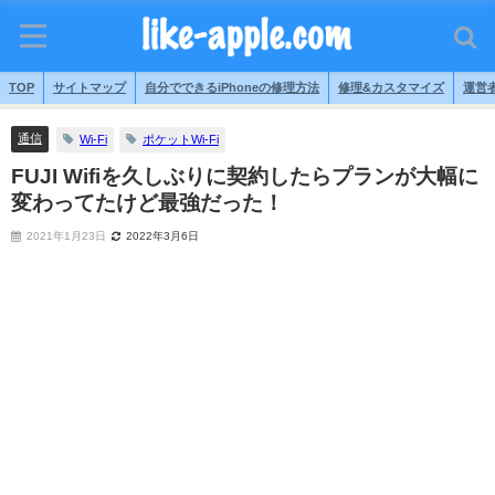
TOP
サイトマップ
自分でできるiPhoneの修理方法
修理&カスタマイズ
運営
通信
Wi-Fi
ポケットWi-Fi
FUJI Wifiを久しぶりに契約したらプランが大幅に
変わってたけど最強だった！
2021年1月23日
2022年3月6日