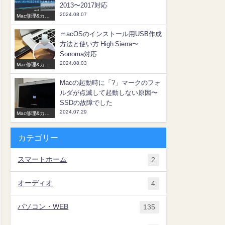
2013〜2017対応
2024.08.07
Mac修理&カス
タマイズ
ｍacOSのインストール用USB作成
方法と使い方 High Sierra〜
Sonoma対応
2024.08.03
Mac修理&カス
タマイズ
Macの起動時に「?」マークのフォ
ルダが点滅して起動しない原因〜
SSDの故障でした
2024.07.29
Mac修理&カス
タマイズ
カテゴリー
スマートホーム
2
オーディオ
4
パソコン・WEB
135