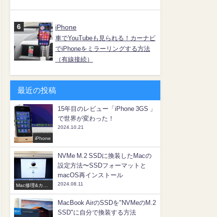
iPhone
車でYouTubeも見られる！カーナビ
でiPhoneをミラーリングする方法
（有線接続）
最近の投稿
15年目のレビュー「iPhone 3GS 」
で世界が変わった！
2024.10.21
iPhone
NVMe M.2 SSDに換装したMacの
設定方法〜SSDフォーマットと
macOS再インストール
2024.08.11
Mac修理&カス
タマイズ
MacBook AirのSSDを"NVMeのM.2
SSD"に自分で換装する方法