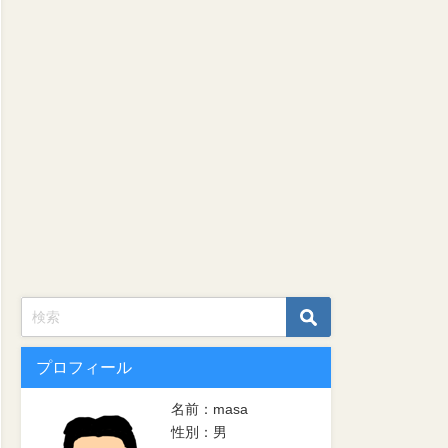
プロフィール
名前：masa
性別：男