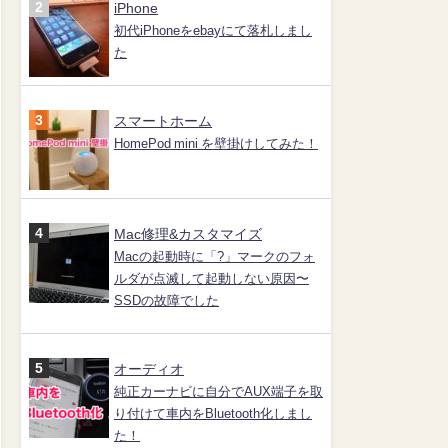
iPhone
初代iPhoneをebayにて落札しまし
た
スマートホーム
HomePod mini を壁掛けしてみた！
Mac修理&カスタマイズ
Macの起動時に「?」マークのフォ
ルダが点滅して起動しない原因〜
SSDの故障でした
オーディオ
純正カーナビに自分でAUX端子を取
り付けて車内をBluetooth化しまし
た！