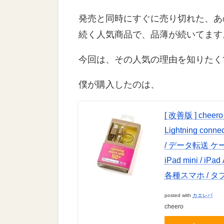
発売と同時にすぐに売り切れた、あ
続く人気商品で、品薄が続いてます
今回は、その人気の理由を知りたくて
僕が購入したのは、
[ 改善版 ] cheero
Lightning co
/ データ転送 ケーブル iP
iPad mini / iPad 
各種スマホ / 
posted with
カエレバ
cheero