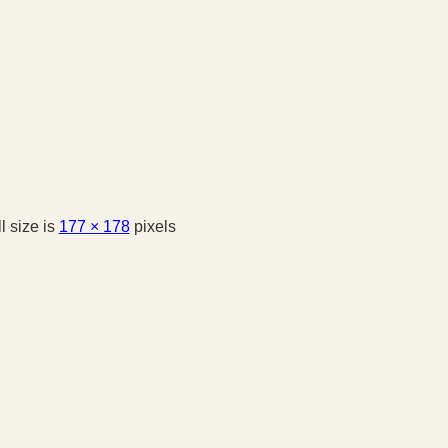
l size is
177 × 178
pixels