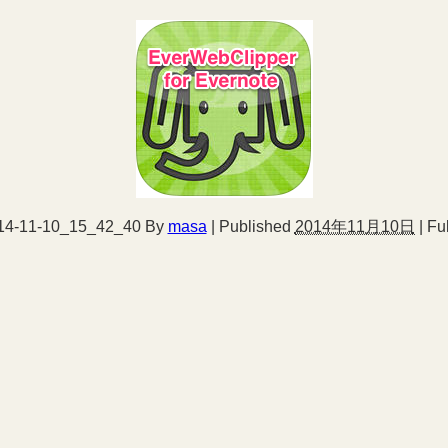
1-10_15_42_40
By
masa
|
Published
2014年11月10日
|
Ful