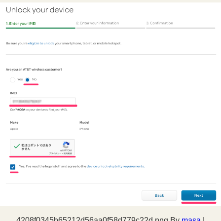
4208f0345b65212d56aa0f58d779c22d.png
By
masa
|