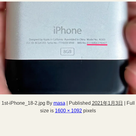
1st-iPhone_18-2.jpg
By
masa
|
Published
2021年1月3日
|
Full
size is
1600 × 1092
pixels