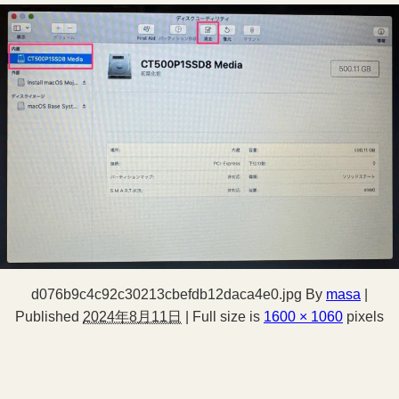
d076b9c4c92c30213cbefdb12daca4e0.jpg
By
masa
|
Published
2024年8月11日
|
Full size is
1600 × 1060
pixels