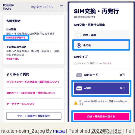
rakuten-esim_2a.jpg
By
masa
|
Published
2022年3月8日
|
Full