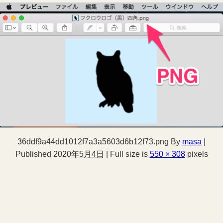
36ddf9a44dd1012f7a3a5603d6b12f73.png
By
masa
|
Published
2020年5月4日
|
Full size is
550 × 308
pixels