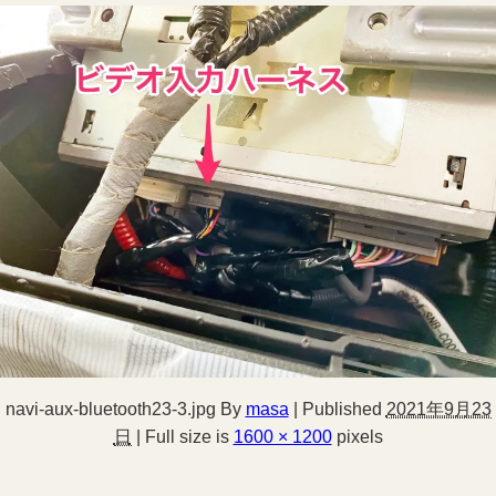
navi-aux-bluetooth23-3.jpg
By
masa
|
Published
2021年9月23
日
|
Full size is
1600 × 1200
pixels