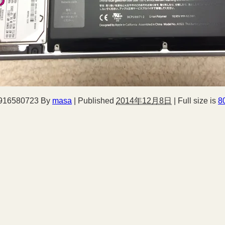
916580723
By
masa
|
Published
2014年12月8日
|
Full size is
8