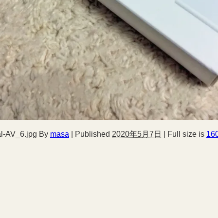
al-AV_6.jpg
By
masa
|
Published
2020年5月7日
|
Full size is
16