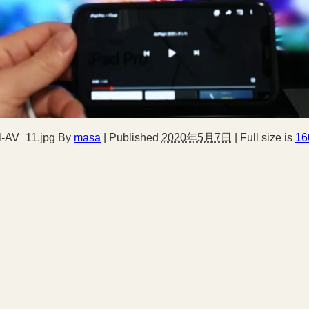
al-AV_11.jpg
By
masa
|
Published
2020年5月7日
|
Full size is
16