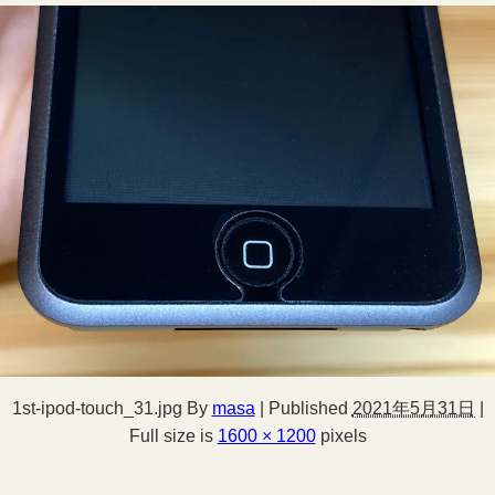
1st-ipod-touch_31.jpg
By
masa
|
Published
2021年5月31日
|
Full size is
1600 × 1200
pixels