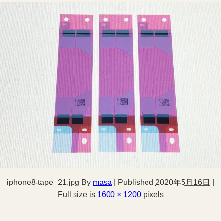
iphone8-tape_21.jpg
By
masa
|
Published
2020年5月16日
|
Full size is
1600 × 1200
pixels