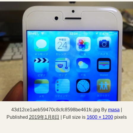
43d12ce1aeb59470c8cfc8598be461fc.jpg
By
masa
|
Published
2019年1月8日
|
Full size is
1600 × 1200
pixels