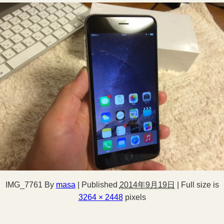
IMG_7761
By
masa
|
Published
2014年9月19日
|
Full size is
3264 × 2448
pixels