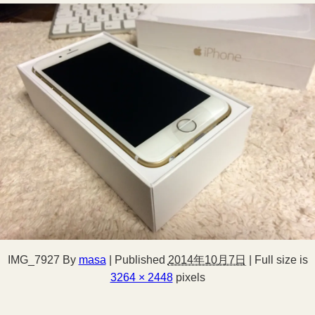
IMG_7927
By
masa
|
Published
2014年10月7日
|
Full size is
3264 × 2448
pixels