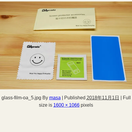
glass-film-oa_5.jpg
By
masa
|
Published
2018年11月1日
|
Full
size is
1600 × 1066
pixels