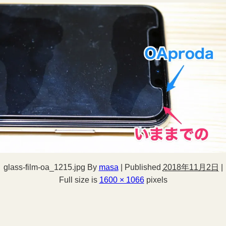
glass-film-oa_1215.jpg
By
masa
|
Published
2018年11月2日
|
Full size is
1600 × 1066
pixels