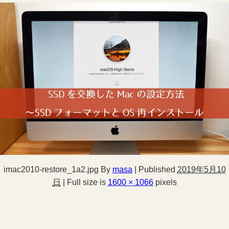
imac2010-restore_1a2.jpg
By
masa
|
Published
2019年5月10
日
|
Full size is
1600 × 1066
pixels