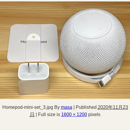
Homepod-mini-set_3.jpg
By
masa
|
Published
2020年11月23
日
|
Full size is
1600 × 1200
pixels