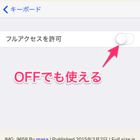
IMG_9658
By
masa
|
Published
2015年3月2日
|
Full size is