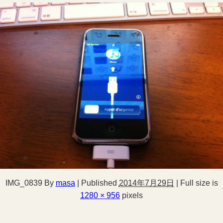
IMG_0839
By
masa
|
Published
2014年7月29日
|
Full size is
1280 × 956
pixels