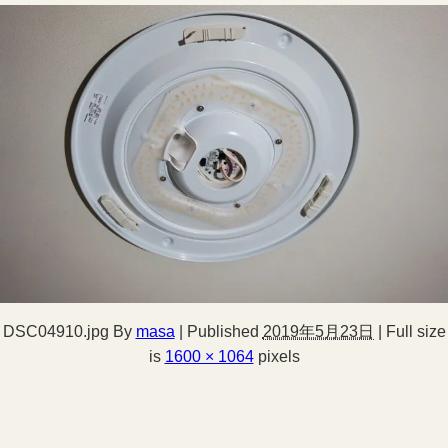
DSC04910.jpg
By
masa
|
Published
2019年5月23日
|
Full size
is
1600 × 1064
pixels