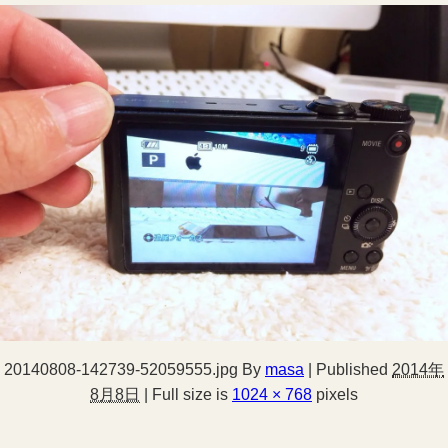
20140808-142739-52059555.jpg
By
masa
|
Published
2014年
8月8日
|
Full size is
1024 × 768
pixels