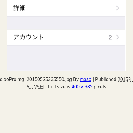
slooProImg_20150525235550.jpg
By
masa
|
Published
2015年
5月25日
|
Full size is
400 × 682
pixels