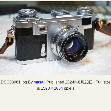
DSC03961.jpg
By
masa
|
Published
2024年8月20日
|
Full size
is
1598 × 1064
pixels