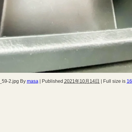
l_59-2.jpg
By
masa
|
Published
2021年10月14日
|
Full size is
16