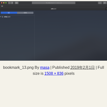
bookmark_13.png
By
masa
|
Published
2019年2月1日
|
Full
size is
1508 × 836
pixels