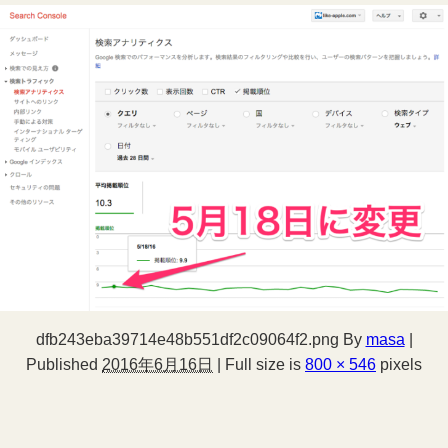
dfb243eba39714e48b551df2c09064f2.png
By
masa
|
Published
2016年6月16日
|
Full size is
800 × 546
pixels