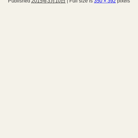
Published
2015年3月10日
|
Full size is
350 × 392
pixels