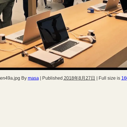
en49a.jpg
By
masa
|
Published
2018年8月27日
|
Full size is
16