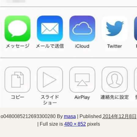
o0480085212693300280
By
masa
|
Published
2014年12月8日
|
Full size is
480 × 852
pixels