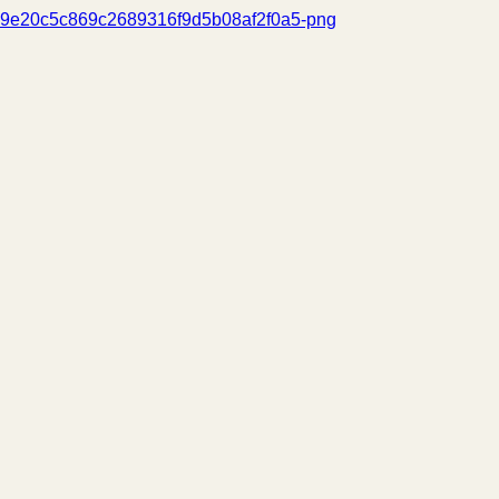
9e20c5c869c2689316f9d5b08af2f0a5-png