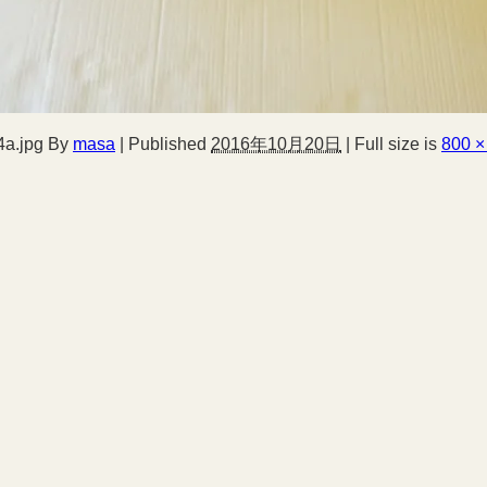
a.jpg
By
masa
|
Published
2016年10月20日
|
Full size is
800 ×